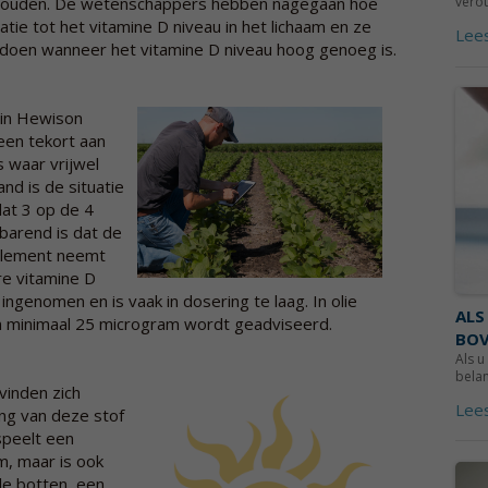
houden. De wetenschappers hebben nagegaan hoe
verou
atie tot het vitamine D niveau in het lichaam en ze
Lee
 doen wanneer het vitamine D niveau hoog genoeg is.
tin Hewison
 een tekort aan
 waar vrijwel
nd is de situatie
at 3 op de 4
barend is dat de
pplement neemt
re vitamine D
ngenomen en is vaak in dosering te laag. In olie
ALS
n minimaal 25 microgram wordt geadviseerd.
BOV
Als u
belan
evinden zich
Lee
ang van deze stof
speelt een
, maar is ook
le botten, een