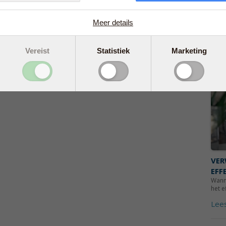
JE 
Drog
Meer details
slijm
natuu
Lee
Vereist
Statistiek
Marketing
VER
EFF
Wanne
het e
Lee