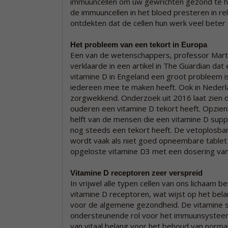
immuuncellen om uw gewrichten gezond te 
de immuuncellen in het bloed presteren in rel
ontdekten dat de cellen hun werk veel beter
Het probleem van een tekort in Europa
Een van de wetenschappers, professor Mar
verklaarde in een artikel in The Guardian dat
vitamine D in Engeland een groot probleem is
iedereen mee te maken heeft. Ook in Nederla
zorgwekkend. Onderzoek uit 2016 laat zien d
ouderen een vitamine D tekort heeft. Opzien
helft van de mensen die een vitamine D su
nog steeds een tekort heeft. De vetoplosba
wordt vaak als niet goed opneembare tablet i
opgeloste vitamine D3 met een dosering va
Vitamine D receptoren zeer verspreid
In vrijwel alle typen cellen van ons lichaam b
vitamine D receptoren, wat wijst op het bel
voor de algemene gezondheid. De vitamine 
ondersteunende rol voor het immuunsysteem
van vitaal belang voor het behoud van norma