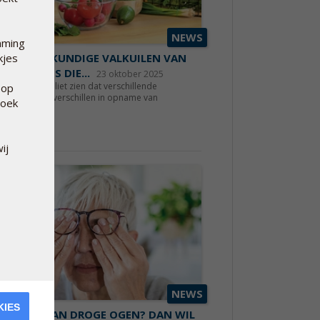
NEWS
mming
VOEDINGSKUNDIGE VALKUILEN VAN
kjes
 VLEESLOOS DIE...
23 oktober 2025
ecente studie liet zien dat verschillende
 op
woonten tot verschillen in opname van
hoek
nutri...
s meer
ij
NEWS
KIES
 JE LAST VAN DROGE OGEN? DAN WIL