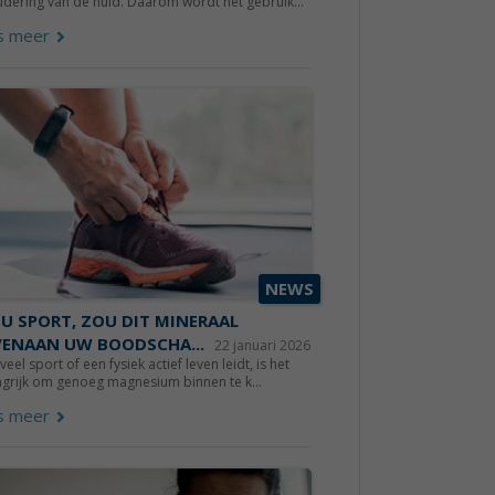
dering van de huid. Daarom wordt het gebruik...
s meer
NEWS
 U SPORT, ZOU DIT MINERAAL
ENAAN UW BOODSCHA...
22 januari 2026
 veel sport of een fysiek actief leven leidt, is het
grijk om genoeg magnesium binnen te k...
s meer