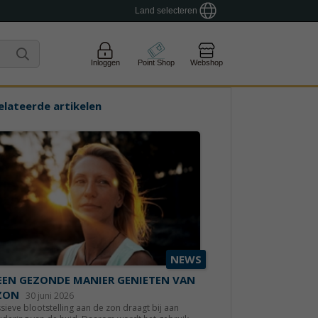
Land selecteren
Inloggen
Point Shop
Webshop
elateerde artikelen
NEWS
EEN GEZONDE MANIER GENIETEN VAN
ZON
30 juni 2026
sieve blootstelling aan de zon draagt bij aan