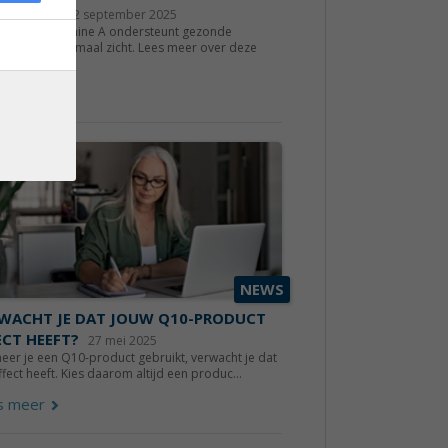
DIT LEZEN
2 september 2025
e ogen? Vitamine A ondersteunt gezonde
vliezen en normaal zicht. Lees meer over deze
r...
s meer
NEWS
WACHT JE DAT JOUW Q10-PRODUCT
ECT HEEFT?
27 mei 2025
er je een Q10-product gebruikt, verwacht je dat
ffect heeft. Kies daarom altijd een produc...
s meer