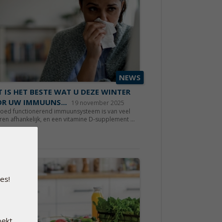
NEWS
 IS HET BESTE WAT U DEZE WINTER
R UW IMMUUNS...
19 november 2025
goed functionerend immuunsysteem is van veel
ren afhankelijk, en een vitamine D-supplement ...
s meer
es!
oekt