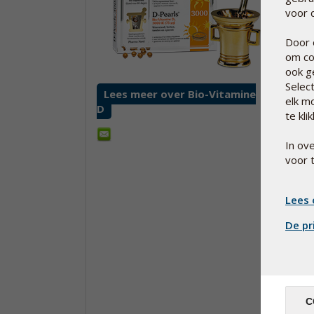
voor d
Door 
om co
ook g
Selec
Lees meer over Bio-Vitamine
Lees m
elk m
D
D
te kli
In ov
voor 
Lees 
De pr
C