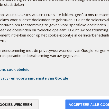
e statistieken.
op “ALLE COOKIES ACCEPTEREN” te klikken, geeft u ons toeste
DE 
okies voor al deze doeleinden te gebruiken. U kunt de selectieva
EEN
ebruiken om toestemming te geven voor specifieke doeleinden.
Een r
teer de doeleinden en “Selectie opslaan”. U kunt uw toestemming
eer over Bio-Vitamine
eetge
oment intrekken door op het cookie-icoontje in de linkerbeneden
micro
kken.
Lee
ereenstemming met de privacyvoorwaarden van Google zorgen w
transparantie en bescherming van uw gegevens.
ons cookiebeleid
ivacy- en voorwaardensite van Google
OOKIES WEIGEREN
ACCEPTEER ALLE COO
HEB