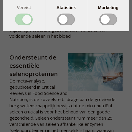
studies hebben mensen met een voldoende gehalte
Vereist
Statistiek
Marketing
aan seleen in hun bloed bepaalde
gezondheidsvoordelen ten opzichte van degenen met
een lage concentratie van de stof. De wetenschappers
wijzen op meetbare gezondheidsvoordelen van
voldoende seleen in het bloed.
Ondersteunt de
essentiële
selenoproteïnen
De meta-analyse,
gepubliceerd in Critical
Reviews in Food Science and
Nutrition, is de zoveelste bijdrage aan de groeiende
berg wetenschappelijk bewijs dat de micronutriënt
seleen cruciaal is voor het behoud van een goede
gezondheid. Seleen ondersteunt ruim meer dan 25
verschillende van seleen afhankelijke enzymen
(selenoproteïnen) in het menselijk lichaam, waarvan