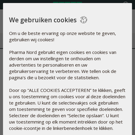
Land selecteren
We gebruiken cookies
Menu
Om u de beste ervaring op onze website te geven,
gebruiken wij cookies!
Pharma Nord gebruikt eigen cookies en cookies van
Nieuwe meta studie: Het
derden om uw instellingen te onthouden om
advertenties te personaliseren en uw
belang van voldoende seleen
gebruikerservaring te verbeteren. We tellen ook de
pagina's die u bezoekt voor de statistieken.
in uw bloed
Door op “ALLE COOKIES ACCEPTEREN” te klikken, geeft
u ons toestemming om cookies voor al deze doeleinden
7-okt-2020
te gebruiken. U kunt de selectievakjes ook gebruiken
om toestemming te geven voor specifieke doeleinden.
Selecteer de doeleinden en “Selectie opslaan”. U kunt
uw toestemming op elk moment intrekken door op het
cookie-icoontje in de linkerbenedenhoek te klikken.