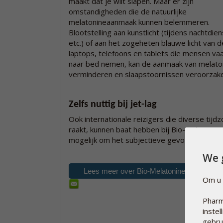
maakt dat je wilt slapen. Maar er zijn
omstandigheden die de natuurlijke
melatonineaanmaak kunnen belemmeren.
Blootstelling aan kunstlicht (tijdens nachtdie
etc.) of aan het zogeheten blauwe licht van d
laptops, telefoons en tablets die mensen v
naar bed nemen, kan de aanmaak van melato
verminderen en slaapstoornissen veroorzak
Zelfs nuttig bij jet-lag
Ook internationale reizigers die diverse tij
raakt, kunnen baat hebben bij Bio-Melatonine
mogelijk om het subjectieve gevoel van jet-la
We 
Lees meer over Bio-Melatonine 3mg op
Om u 
Pharm
inste
gebru