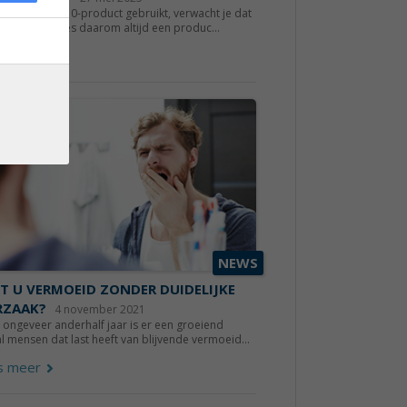
er je een Q10-product gebruikt, verwacht je dat
ffect heeft. Kies daarom altijd een produc...
s meer
NEWS
T U VERMOEID ZONDER DUIDELIJKE
RZAAK?
4 november 2021
 ongeveer anderhalf jaar is er een groeiend
l mensen dat last heeft van blijvende vermoeid...
s meer