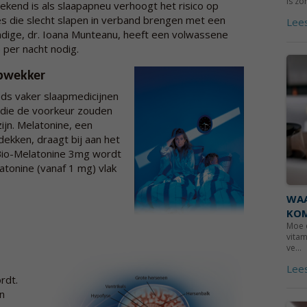
is zo
ekend is als slaapapneu verhoogt het risico op
es die slecht slapen in verband brengen met een
Lee
dige, dr. Ioana Munteanu, heeft een volwassene
 per nacht nodig.
opwekker
s vaker slaapmedicijnen
n die de voorkeur zouden
ijn. Melatonine, een
ekken, draagt bij aan het
n Bio-Melatonine 3mg wordt
atonine (vanaf 1 mg) vlak
WAA
KO
Moe e
vitam
ve...
Lee
rdt.
n