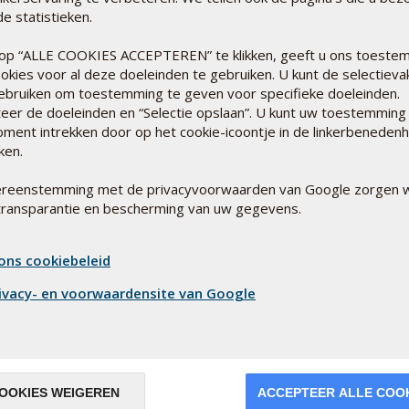
e statistieken.
op “ALLE COOKIES ACCEPTEREN” te klikken, geeft u ons toeste
okies voor al deze doeleinden te gebruiken. U kunt de selectieva
DE 
ebruiken om toestemming te geven voor specifieke doeleinden.
EEN
teer de doeleinden en “Selectie opslaan”. U kunt uw toestemming
Een r
oment intrekken door op het cookie-icoontje in de linkerbeneden
eetge
kken.
micro
Lee
ereenstemming met de privacyvoorwaarden van Google zorgen w
transparantie en bescherming van uw gegevens.
ons cookiebeleid
ivacy- en voorwaardensite van Google
VER
OOKIES WEIGEREN
ACCEPTEER ALLE COO
EFF