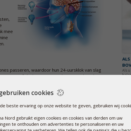
nsten,
e
aak mee
nine
en.
ALS
BOV
dzones passeren, waardoor hun 24-uursklok van slag
Als u
belan
 3mg. Vanaf slechts 0,5 mg melatonine is het al
g te verlichten.
Lee
gebruiken cookies
de beste ervaring op onze website te geven, gebruiken wij cooki
a Nord gebruikt eigen cookies en cookies van derden om uw
llingen te onthouden om advertenties te personaliseren en uw
ikerservaring te verbeteren. We tellen ook de pagina's die u bez