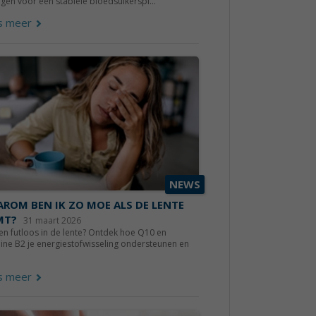
rgen voor een stabiele bloedsuikerspi...
s meer
NEWS
ROM BEN IK ZO MOE ALS DE LENTE
MT?
31 maart 2026
n futloos in de lente? Ontdek hoe Q10 en
ine B2 je energiestofwisseling ondersteunen en
s meer