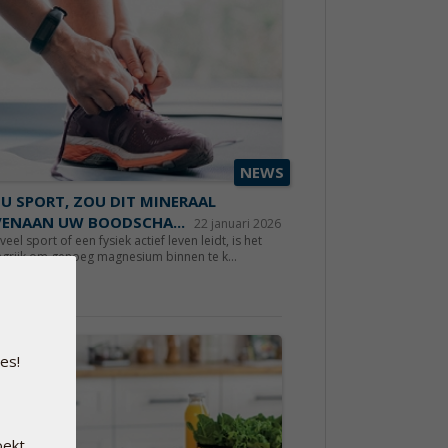
NEWS
 U SPORT, ZOU DIT MINERAAL
ENAAN UW BOODSCHA...
22 januari 2026
 veel sport of een fysiek actief leven leidt, is het
grijk om genoeg magnesium binnen te k...
s meer
es!
oekt