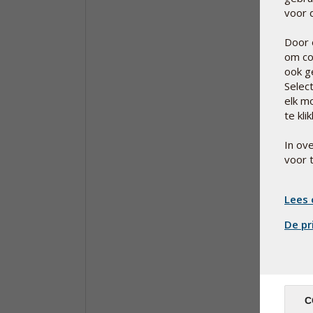
voor d
Door 
om co
ook g
Selec
elk m
te kli
In ov
voor 
Lees 
De pr
C