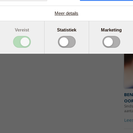
Wanne
het e
Meer details
Lee
Vereist
Statistiek
Marketing
BEN
OO
Sinds
aanta
Lee