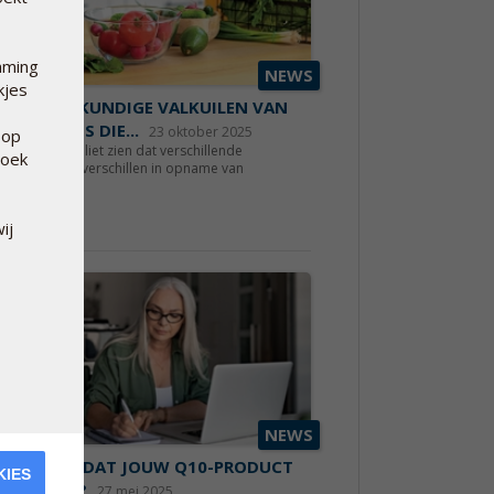
mming
NEWS
kjes
VOEDINGSKUNDIGE VALKUILEN VAN
 VLEESLOOS DIE...
23 oktober 2025
 op
ecente studie liet zien dat verschillende
hoek
woonten tot verschillen in opname van
nutri...
s meer
ij
NEWS
WACHT JE DAT JOUW Q10-PRODUCT
KIES
ECT HEEFT?
27 mei 2025