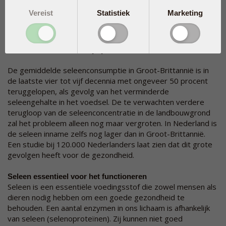
seleengehalte in de grond in de loop van de tijd in
Vereist
Statistiek
Marketing
verschillende delen van de wereld is veranderd. Op grond
van hun analyse maakten ze berekeningen die laten zien hoe
klimaatverandering en andere variabelen het seleengehalte
in de toekomst waarschijnlijk zullen beïnvloeden.
De gemiddelde seleenconsumptie in Groot-Brittannië is in
de laatste vier tot vijf decennia met ongeveer 50 procent
teruggelopen, als gevolg van het verminderde
seleengehalte in het voedsel. De te verwachten verdere
terugloop van de seleenconcentratie in de landbouwgrond
zal het probleem alleen nog maar vergroten. In Nederland is
de seleen inname zelfs nog lager dan in Groot-Brittannië.
Een studie bij 120.000 Nederlanders laat zien dat dit grote
gevolgen heeft voor de gezondheid.
Seleen essentieel voor het functioneren
Seleen is een essentiële voedingsstof die zowel mensen als
dieren nodig hebben om een goede gezondheid te
behouden. Een aantal enzymen in ons lichaam is afhankelijk
van seleen (selenoproteïnen). Zij kunnen niet goed