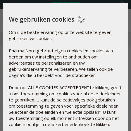
Land selecteren
We gebruiken cookies
Menu
Om u de beste ervaring op onze website te geven,
gebruiken wij cookies!
Pharma Nord gebruikt eigen cookies en cookies van
Deze essentiële voedingsstof
derden om uw instellingen te onthouden om
advertenties te personaliseren en uw
verdwijnt uit ons eten
gebruikerservaring te verbeteren. We tellen ook de
pagina's die u bezoekt voor de statistieken.
19-jan-2018
Door op “ALLE COOKIES ACCEPTEREN” te klikken, geeft
u ons toestemming om cookies voor al deze doeleinden
Britse wetenschappers waarschuwen tegen het dalende
te gebruiken. U kunt de selectievakjes ook gebruiken
seleengehalte in de grond. Een tekort aan dit essentiële
om toestemming te geven voor specifieke doeleinden.
micronutriënt kan van invloed zijn op de gezondheid. Lees
Selecteer de doeleinden en “Selectie opslaan”. U kunt
verder om te ontdekken hoe seleen werkt en hoe u ervoor
uw toestemming op elk moment intrekken door op het
kunt zorgen om er toch voldoende van binnen te krijgen als
cookie-icoontje in de linkerbenedenhoek te klikken.
de voeding tekortschiet.