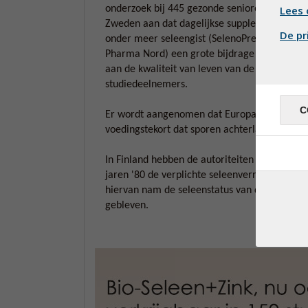
Lees 
onderzoek bij 445 gezonde senioren in
Zweden aan dat dagelijkse suppletie met
De pr
onder meer seleengist (SelenoPrecise van
Pharma Nord) een grote bijdrage leverde
aan de kwaliteit van leven van de
studiedeelnemers.
C
Er wordt aangenomen dat Europa heel weinig
voedingstekort dat sporen achterlaat in de he
In Finland hebben de autoriteiten het sele
jaren '80 de verplichte seleenverrijking van a
hiervan nam de seleenstatus van de Finnen to
gebleven.