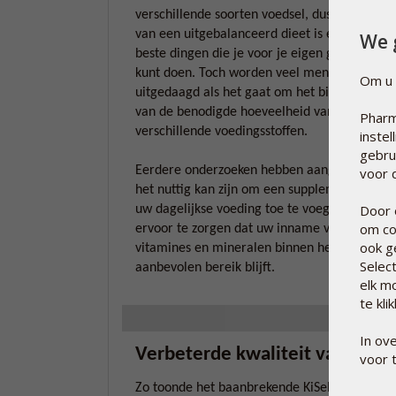
verschillende soorten voedsel, dus het eten
van een uitgebalanceerd dieet is een van de
We 
beste dingen die je voor je eigen gezondheid
kunt doen. Toch worden veel mensen
Om u 
uitgedaagd als het gaat om het binnenkrijge
van de benodigde hoeveelheid van de
Pharm
verschillende voedingsstoffen.
inste
gebru
Eerdere onderzoeken hebben aangetoond da
voor d
het nuttig kan zijn om een supplement aan
Door 
uw dagelijkse voeding toe te voegen om
om co
ervoor te zorgen dat uw inname van
ook g
vitamines en mineralen binnen het
Selec
aanbevolen bereik blijft.
elk m
te kli
In ov
Verbeterde kwaliteit van leve
voor 
Zo toonde het baanbrekende KiSel-10-