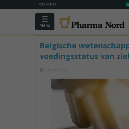
035-5430991
Menu
Belgische wetenschapp
voedingsstatus van zi
30-mrt-2022