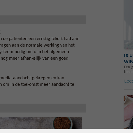
k
n de patiënten een ernstig tekort had aan
jdragen aan de normale werking van het
systeem nodig om u in het algemeen
IS 
s nog meer afhankelijk van een goed
WIN
Een 
beste
l media-aandacht gekregen en kan
Lee
ten om in de toekomst meer aandacht te