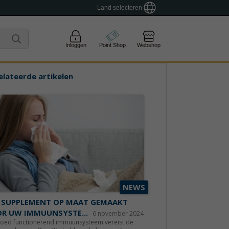
Land selecteren
Inloggen
Point Shop
Webshop
elateerde artikelen
NEWS
 SUPPLEMENT OP MAAT GEMAAKT
R UW IMMUUNSYSTE...
6 november 2024
goed functionerend immuunsysteem vereist de