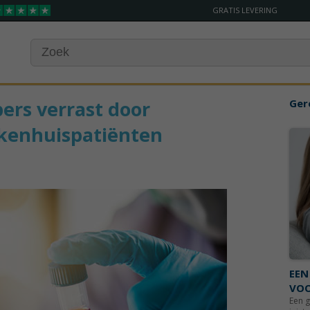
GRATIS LEVERING
ers verrast door
Ger
ekenhuispatiënten
EEN
VOO
Een 