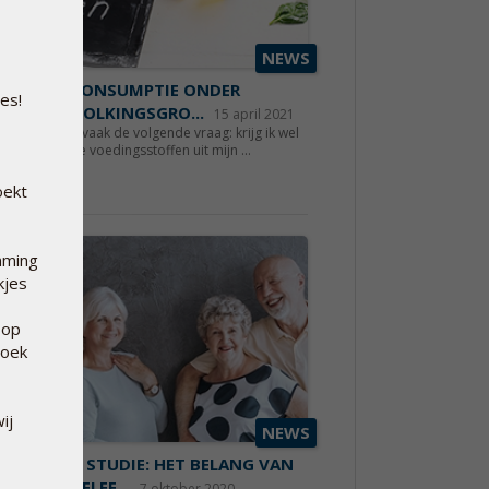
NEWS
E SELEENCONSUMPTIE ONDER
es!
AALDE BEVOLKINGSGRO...
15 april 2021
ellen onszelf vaak de volgende vraag: krijg ik wel
g belangrijke voedingsstoffen uit mijn ...
s meer
oekt
mming
kjes
 op
hoek
ij
NEWS
UWE META STUDIE: HET BELANG VAN
DOENDE SELEE...
7 oktober 2020