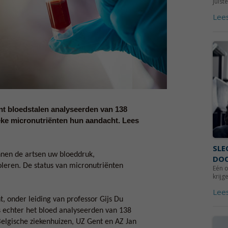
juist
Lee
nt bloedstalen analyseerden van 138
eke micronutriënten hun aandacht. Lees
SLE
nnen de artsen uw bloeddruk,
DOO
oleren. De status van micronutriënten
Eén o
krijg
Lee
, onder leiding van professor Gijs Du
gs echter het bloed analyseerden van 138
elgische ziekenhuizen, UZ Gent en AZ Jan