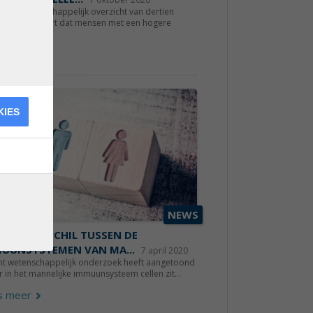
ieuw wetenschappelijk overzicht van dertien
ies concludeert dat mensen met een hogere
...
s meer
KIES
NEWS
IS EEN VERSCHIL TUSSEN DE
UUNSYSTEMEN VAN MA...
7 april 2020
nt wetenschappelijk onderzoek heeft aangetoond
r in het mannelijke immuunsysteem cellen zit...
s meer