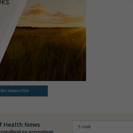
 Bio-Seleen+Zink
f
Health News
ezondheid en preventieve