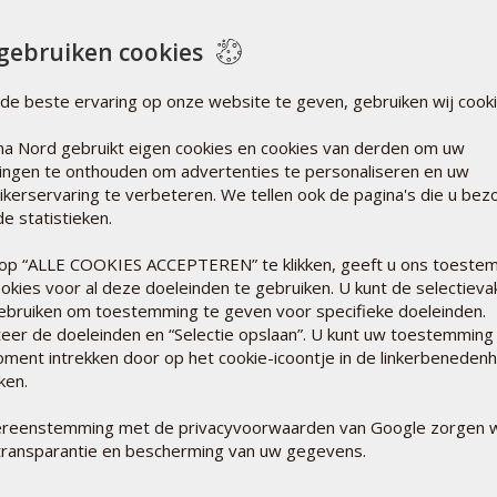
gebruiken cookies
LAG
de beste ervaring op onze website te geven, gebruiken wij cooki
BEP
n
We st
a Nord gebruikt eigen cookies en cookies van derden om uw
genoe
llingen te onthouden om advertenties te personaliseren en uw
Lee
ikerservaring te verbeteren. We tellen ook de pagina's die u bez
t
e statistieken.
op “ALLE COOKIES ACCEPTEREN” te klikken, geeft u ons toeste
okies voor al deze doeleinden te gebruiken. U kunt de selectieva
ebruiken om toestemming te geven voor specifieke doeleinden.
teer de doeleinden en “Selectie opslaan”. U kunt uw toestemming
oment intrekken door op het cookie-icoontje in de linkerbeneden
kken.
ereenstemming met de privacyvoorwaarden van Google zorgen w
n
transparantie en bescherming van uw gegevens.
NIE
VOL