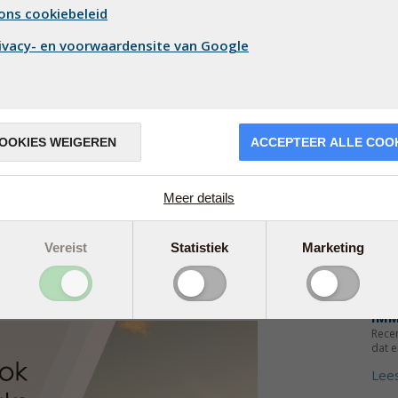
ons cookiebeleid
Een n
stud
conce
ivacy- en voorwaardensite van Google
Lee
OOKIES WEIGEREN
ACCEPTEER ALLE COO
 seleen in de landbouwgrond heeft, een
le voedselketen.
Meer details
enprobleem aangepakt door halverwege de
lle meststoffen in te voeren. Als gevolg
e en is sindsdien hoog en stabiel
Vereist
Statistiek
Marketing
ER 
IMM
Rece
dat e
Lee