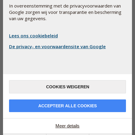
Voornaam:
*
In overeenstemming met de privacyvoorwaarden van
Google zorgen wij voor transparantie en bescherming
van uw gegevens.
Achternaam
*
Lees ons cookiebeleid
De privacy- en voorwaardensite van Google
E-mail:
*
COOKIES WEIGEREN
Bevestig E-mail
*
ACCEPTEER ALLE COOKIES
Meld u aan voor Pharma Nord Health News
*
Meer details