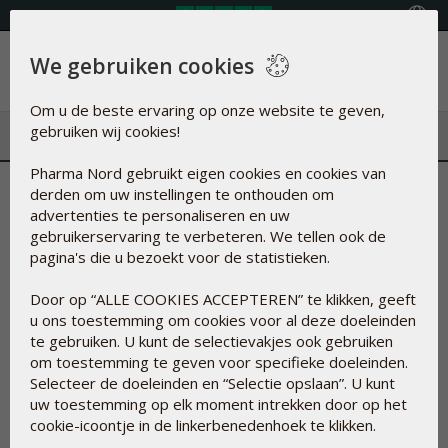
Land selecteren
We gebruiken cookies
Menu
Om u de beste ervaring op onze website te geven,
gebruiken wij cookies!
Pharma Nord gebruikt eigen cookies en cookies van
derden om uw instellingen te onthouden om
advertenties te personaliseren en uw
gebruikerservaring te verbeteren. We tellen ook de
pagina's die u bezoekt voor de statistieken.
Door op “ALLE COOKIES ACCEPTEREN” te klikken, geeft
u ons toestemming om cookies voor al deze doeleinden
te gebruiken. U kunt de selectievakjes ook gebruiken
Hoeveel parels denkt u dat er in de vaas zitten?
*
om toestemming te geven voor specifieke doeleinden.
Selecteer de doeleinden en “Selectie opslaan”. U kunt
uw toestemming op elk moment intrekken door op het
cookie-icoontje in de linkerbenedenhoek te klikken.