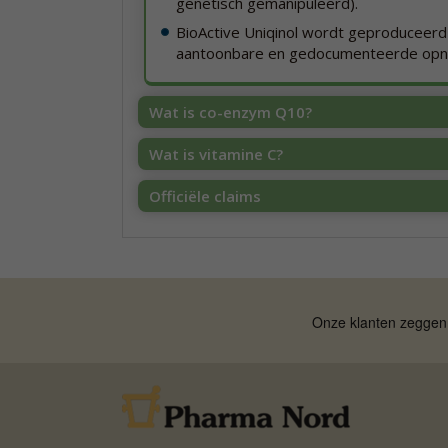
genetisch gemanipuleerd).
BioActive Uniqinol wordt geproduceerd
aantoonbare en gedocumenteerde opne
Wat is co-enzym Q10?
Wat is vitamine C?
Officiële claims