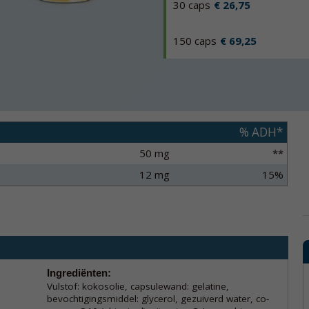
30 caps
€ 26,75
150 caps
€ 69,25
% ADH*
50 mg
**
12 mg
15%
Ingrediënten:
Vulstof: kokosolie, capsulewand: gelatine,
bevochtigingsmiddel: glycerol, gezuiverd water, co-