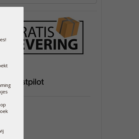
es!
oekt
mming
kjes
 op
hoek
ij