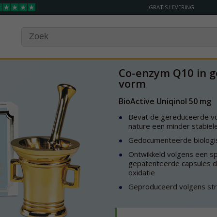
GRATIS LEVERING
Co-enzym Q10 in 
vorm
BioActive Uniqinol 50 mg
Bevat de gereduceerde vor
nature een minder stabie
Gedocumenteerde biologisc
Ontwikkeld volgens een sp
gepatenteerde capsules di
oxidatie
Geproduceerd volgens stre