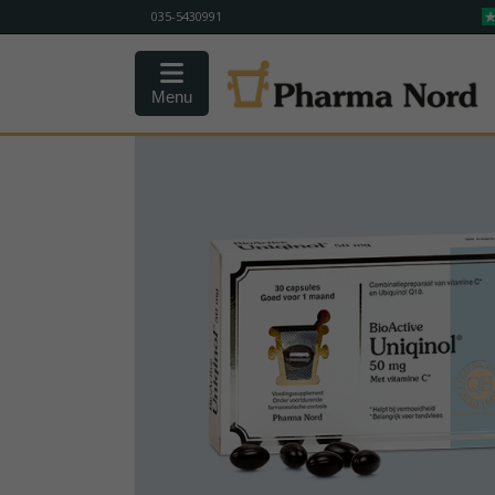
035-5430991
Menu