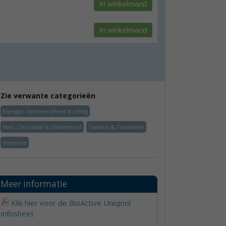
In winkelmand
In winkelmand
Zie verwante categorieën
Energie, Vermoeidheid & Jetlag
Hart, Circulatie & Cholesterol
Tanden & Tandvlees
Vitamine
Meer informatie
Klik hier voor de BioActive Uniqinol
infosheet