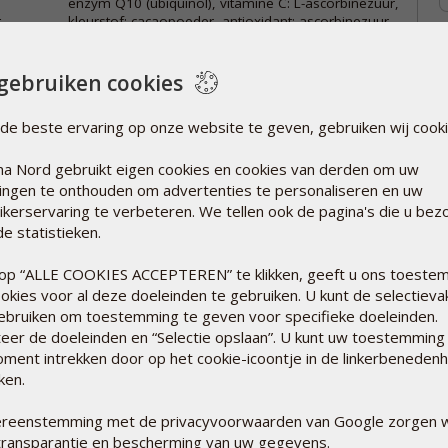
enzym Q10 (ubiquinol), vitamine C: L-ascorbinezuur,
.
kleurstof: cacaopoeder, antioxidant: ascorbinezuur,
verdikkingsmiddel: siliciumdioxide.
oor
Bewaarvoorschrift
:
n een
gebruiken cookies
Donker, droog en op kamertemperatuur bewaren,
en een
niet in direct zonlicht.
de beste ervaring op onze website te geven, gebruiken wij cooki
Buiten bereik van jonge kinderen houden.
a Nord gebruikt eigen cookies en cookies van derden om uw
llingen te onthouden om advertenties te personaliseren en uw
ikerservaring te verbeteren. We tellen ook de pagina's die u bez
e statistieken.
op “ALLE COOKIES ACCEPTEREN” te klikken, geeft u ons toeste
n BioActive Uniqinol bevatten
okies voor al deze doeleinden te gebruiken. U kunt de selectieva
enzym Q10, opgelost in
ebruiken om toestemming te geven voor specifieke doeleinden.
inol en 12 mg ascorbinezuur.
teer de doeleinden en “Selectie opslaan”. U kunt uw toestemming
oment intrekken door op het cookie-icoontje in de linkerbeneden
tten hebben als nadeel dat
kken.
esteld aan zuurstof en dan
eemt. Dankzij een speciaal
ereenstemming met de privacyvoorwaarden van Google zorgen w
 in geslaagd de grondstof
transparantie en bescherming van uw gegevens.
 verpakken dat de Q10 haar