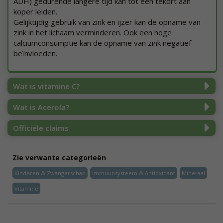
ADH) gedurende langere tijd kan tot een tekort aan
koper leiden.
Gelijktijdig gebruik van zink en ijzer kan de opname van
zink in het lichaam verminderen. Ook een hoge
calciumconsumptie kan de opname van zink negatief
beïnvloeden.
Wat is vitamine C?
Wat is Acerola?
Officiële claims
Zie verwante categorieën
Kinderen & Zwangerschap
Immuunsysteem & Antioxidant
Mineraal
Vitamine