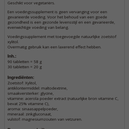
Geschikt voor vegetariërs.
Een voedingssupplement is geen vervanging voor een
gevarieerde voeding. Voor het behoud van een goede
gezondheid is een gezonde levensstijl en een gevarieerde,
evenwichtige voeding van belang.
Voedingssupplement met toegevoegde natuurlijke zoetstof
xylitol.
Overmatig gebruik kan een laxerend effect hebben.
Inh.:
90 tabletten = 58 g
30 tabletten = 20 g
Ingrediënten:
Zoetstof: Xylitol,
antiklontermiddel: maltodextrine,
smaakversterker: glycine,
vitamine: acerola poeder extract (natuurlijke bron vitamine C,
bevat 25% vitamine C),
aroma: sinaasappelpoeder,
mineraal: zinkgluconaat,
vulstof: magnesiumzouten van vetzuren.