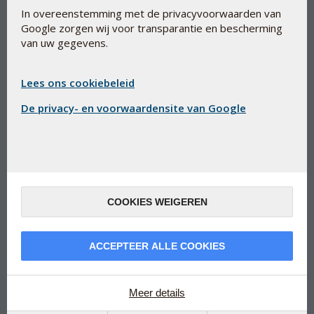
In overeenstemming met de privacyvoorwaarden van
Google zorgen wij voor transparantie en bescherming
van uw gegevens.
Zuigtablet Zink & Vitamine C voor
het immuunsysteem
Lees ons cookiebeleid
De privacy- en voorwaardensite van Google
Bio-Influ-Zink
Suikervrije zuigtabletten met sinaasappelsmaak,
organisch gebonden zink en natuurlijke vitamine C uit een
Acerola-extract
Verzachtend effect op de neus, keel en luchtwegen
COOKIES WEIGEREN
Draagt bij aan een normaal functionerend afweersysteem
Normaal zuur-base-evenwicht
Voldoet aan de farmaceutische richtlijnen voor productie
ACCEPTEER ALLE COOKIES
en de EU-regels voor voedingssupplementen
Meer details