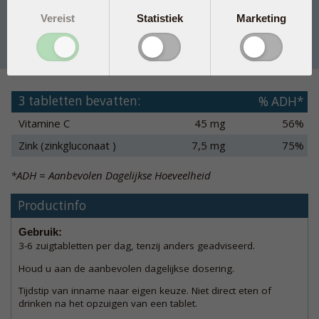
30 tabs
€ 5,50
In winkelmand
Vereist
Statistiek
Marketing
90 tabs
€ 10,95
In winkelmand
3 tabletten bevatten:
% ADH*
Vitamine C
45 mg
56%
Zink (zinkgluconaat )
7,5 mg
75%
*ADH = Aanbevolen Dagelijkse Hoeveelheid
Productinfo
Gebruik:
3-6 zuigtabletten per dag, tenzij anders geadviseerd.
Houd u aan de aanbevolen dagelijkse dosering.
Tijdstip van inname naar eigen keuze. Niet direct eten of
drinken na het opzuigen van een tablet.