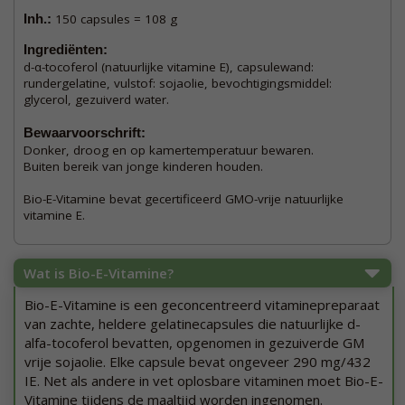
Inh.:
150 capsules = 108 g
Ingrediënten:
d-α-tocoferol (natuurlijke vitamine E), capsulewand:
rundergelatine, vulstof: sojaolie, bevochtigingsmiddel:
glycerol, gezuiverd water.
Bewaarvoorschrift:
Donker, droog en op kamertemperatuur bewaren.
Buiten bereik van jonge kinderen houden.
Bio-E-Vitamine bevat gecertificeerd GMO-vrije natuurlijke
vitamine E.
Wat is Bio-E-Vitamine?
Bio-E-Vitamine is een geconcentreerd vitaminepreparaat
van zachte, heldere gelatinecapsules die natuurlijke d-
alfa-tocoferol bevatten, opgenomen in gezuiverde GM
vrije sojaolie. Elke capsule bevat ongeveer 290 mg/432
IE. Net als andere in vet oplosbare vitaminen moet Bio-E-
Vitamine tijdens de maaltijd worden ingenomen.