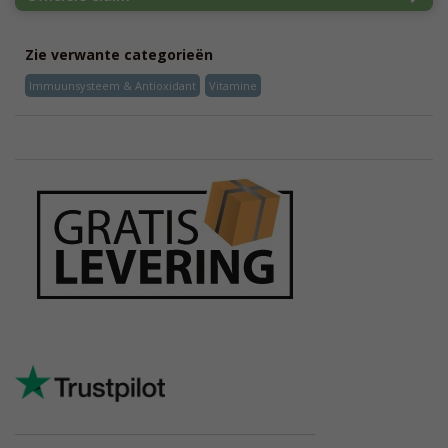
Zie verwante categorieën
Immuunsysteem & Antioxidant
Vitamine