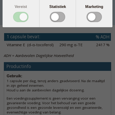
Vereist
Statistiek
Marketing
150 caps
€ 70,50
In winkelmand
1 capsule bevat:
% ADH
Vitamine E (d-α-tocoferol)
290 mg α-TE
2417 %
ADH = Aanbevolen Dagelijkse Hoeveelheid
Productinfo
Gebruik:
1 capsule per dag, tenzij anders geadviseerd. Na de maaltijd
in zijn geheel innemen.
Houd u aan de aanbevolen dagelijkse dosering.
Een voedingssupplement is geen vervanging voor een
gevarieerde voeding. Voor het behoud van een goede
gezondheid is een gezonde levensstijl en een gevarieerde,
evenwichtige voeding van belang.