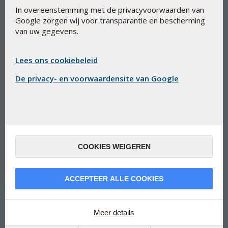
In overeenstemming met de privacyvoorwaarden van
Google zorgen wij voor transparantie en bescherming
van uw gegevens.
Natuurlijke vitamine E met cel
Lees ons cookiebeleid
beschermende werking
De privacy- en voorwaardensite van Google
Bio-E-Vitamine 290 mg
Geconcentreerde en goed opneembare vitamine E uit
natuurlijke bron
Op basis van gecertificeerd genetische gemanipuleerde
(GM) vrije sojabonen
COOKIES WEIGEREN
Gunstige invloed op bescherming tegen oxidatieve
stress
ACCEPTEER ALLE COOKIES
Elke capsule bevat d-alfa-tocoferol, equivalent van 290
mg alfa-tocoferol (vitamine E)
Voldoet aan de farmaceutische richtlijnen voor productie
Meer details
en de EU-regels voor voedingssupplementen