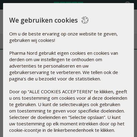
Land selecteren
We gebruiken cookies
Menu
Om u de beste ervaring op onze website te geven,
gebruiken wij cookies!
Pharma Nord gebruikt eigen cookies en cookies van
derden om uw instellingen te onthouden om
advertenties te personaliseren en uw
gebruikerservaring te verbeteren. We tellen ook de
pagina's die u bezoekt voor de statistieken.
Neurodegeneratieve ziektebeelden en de
Door op “ALLE COOKIES ACCEPTEREN” te klikken, geeft
behandelopties
u ons toestemming om cookies voor al deze doeleinden
12 mei 2021
te gebruiken. U kunt de selectievakjes ook gebruiken
om toestemming te geven voor specifieke doeleinden.
Neurodegeneratieve ziektebeelden zoals dementie en
Selecteer de doeleinden en “Selectie opslaan”. U kunt
Parkinson komen steeds vaker voor. Ook op jonge leeftijd
uw toestemming op elk moment intrekken door op het
zien we door chronische stress, trauma, langdurige
cookie-icoontje in de linkerbenedenhoek te klikken.
depressie en auto-immuunziektes degeneratie van de