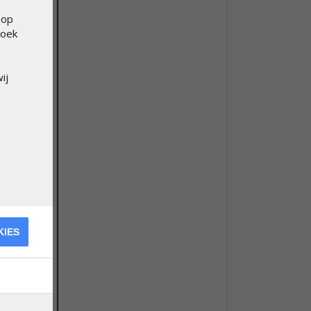
 op
hoek
ij
KIES