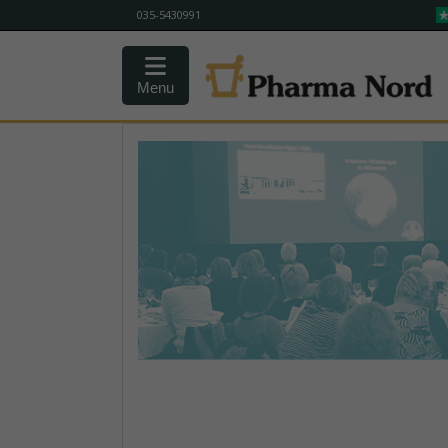
035-5430991
Menu