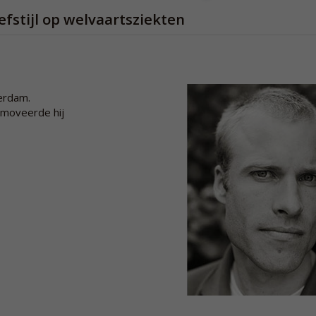
fstijl op welvaartsziekten
erdam.
omoveerde hij