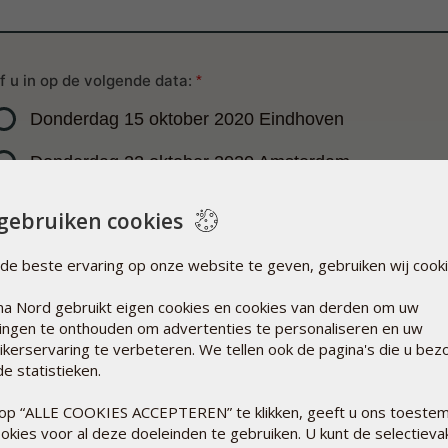
jf u in op de volgende data:
*
Donderdag 15 oktober 2020 Eindhoven
Donderdag 22 oktober 2020 Amsterdam
Donderdag 29 oktober 2020 Zwolle
gebruiken cookies
de beste ervaring op onze website te geven, gebruiken wij cooki
:
*
a Nord gebruikt eigen cookies en cookies van derden om uw
llingen te onthouden om advertenties te personaliseren en uw
ikerservaring te verbeteren. We tellen ook de pagina's die u bez
:
e statistieken.
*
op “ALLE COOKIES ACCEPTEREN” te klikken, geeft u ons toeste
okies voor al deze doeleinden te gebruiken. U kunt de selectieva