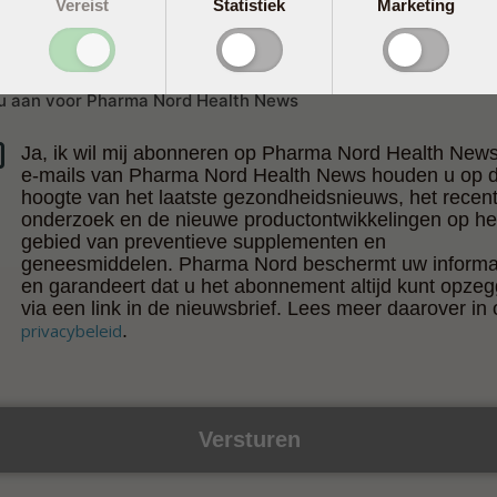
Vereist
Statistiek
Marketing
u aan voor Pharma Nord Health News
Ja, ik wil mij abonneren op Pharma Nord Health New
e-mails van Pharma Nord Health News houden u op 
hoogte van het laatste gezondheidsnieuws, het recen
onderzoek en de nieuwe productontwikkelingen op he
gebied van preventieve supplementen en
geneesmiddelen. Pharma Nord beschermt uw informa
en garandeert dat u het abonnement altijd kunt opze
via een link in de nieuwsbrief. Lees meer daarover in
privacybeleid
.
Versturen