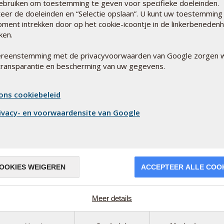
ebruiken om toestemming te geven voor specifieke doeleinden.
ode/Woonplaats:
*
teer de doeleinden en “Selectie opslaan”. U kunt uw toestemming
oment intrekken door op het cookie-icoontje in de linkerbeneden
kken.
ereenstemming met de privacyvoorwaarden van Google zorgen w
oon:
*
transparantie en bescherming van uw gegevens.
ons cookiebeleid
ivacy- en voorwaardensite van Google
l:
*
tig E-mail
*
OOKIES WEIGEREN
ACCEPTEER ALLE COO
Meer details
psvereniging
*