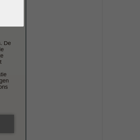
s. De
de
te
t
tie
ggen
 ons