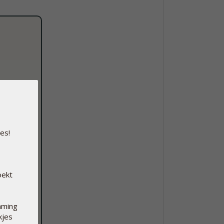
es!
oekt
mming
kjes