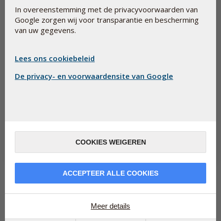
In overeenstemming met de privacyvoorwaarden van
Google zorgen wij voor transparantie en bescherming
van uw gegevens.
Lees ons cookiebeleid
De privacy- en voorwaardensite van Google
Op een gezonde manier genieten van de zon
30 juni 2026
Excessieve blootstelling aan de zon draagt bij aan veroudering
van de huid. Daarom wordt het gebruik van zonnebrandcrème
alom aanbevole...
COOKIES WEIGEREN
Lees meer
ACCEPTEER ALLE COOKIES
Lees hier meer over
...
Meer details
Goed voor