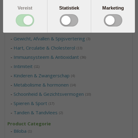
-
Bloedsuiker
(4)
Vereist
Statistiek
Marketing
-
Botten & Gewrichten
(15)
-
Energie, Vermoeidheid & Jetlag
(17)
-
Geheugen & Hersens
(7)
-
Gewicht, Afvallen & Spijsvertering
(3)
-
Hart, Circulatie & Cholesterol
(13)
-
Immuunsysteem & Antioxidant
(36)
-
Intimiteit
(11)
-
Kinderen & Zwangerschap
(4)
-
Metabolisme & hormonen
(14)
-
Schoonheid & Gezichtsvermogen
(10)
-
Spieren & Sport
(17)
-
Tanden & Tandvlees
(2)
Product Categorie
-
Biloba
(1)