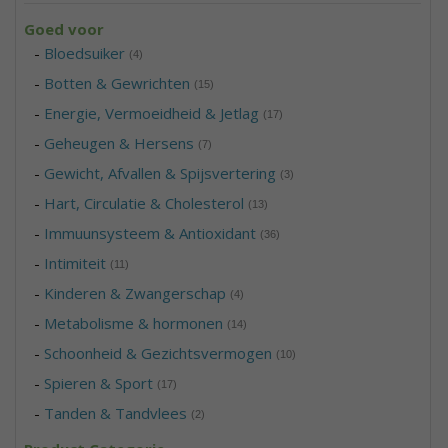
Goed voor
-
Bloedsuiker
(4)
-
Botten & Gewrichten
(15)
-
Energie, Vermoeidheid & Jetlag
(17)
-
Geheugen & Hersens
(7)
-
Gewicht, Afvallen & Spijsvertering
(3)
-
Hart, Circulatie & Cholesterol
(13)
-
Immuunsysteem & Antioxidant
(36)
-
Intimiteit
(11)
-
Kinderen & Zwangerschap
(4)
-
Metabolisme & hormonen
(14)
-
Schoonheid & Gezichtsvermogen
(10)
-
Spieren & Sport
(17)
-
Tanden & Tandvlees
(2)