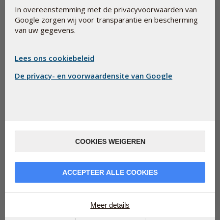
In overeenstemming met de privacyvoorwaarden van
Google zorgen wij voor transparantie en bescherming
van uw gegevens.
Lees ons cookiebeleid
De privacy- en voorwaardensite van Google
Met een stabiele bloedsuikerspiegel voelt u zich
uitgeruster
COOKIES WEIGEREN
26 mei 2026
Als u fris en helder wilt opstaan, klaar voor de dag, dan is zorgen
voor een stabiele bloedsuikerspiegel wellicht een van de
ACCEPTEER ALLE COOKIES
effectiefs...
Lees meer
Meer details