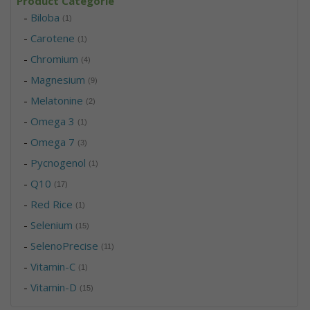
Product Categorie
-
Biloba
(1)
-
Carotene
(1)
-
Chromium
(4)
-
Magnesium
(9)
-
Melatonine
(2)
-
Omega 3
(1)
-
Omega 7
(3)
-
Pycnogenol
(1)
-
Q10
(17)
-
Red Rice
(1)
-
Selenium
(15)
-
SelenoPrecise
(11)
-
Vitamin-C
(1)
-
Vitamin-D
(15)