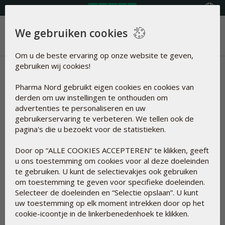
Land selecteren
We gebruiken cookies
Menu
Om u de beste ervaring op onze website te geven,
gebruiken wij cookies!
Nieuws | Energie, Vermoeidheid
Pharma Nord gebruikt eigen cookies en cookies van
& Jetlag
derden om uw instellingen te onthouden om
advertenties te personaliseren en uw
Artikelen over
gebruikerservaring te verbeteren. We tellen ook de
pagina's die u bezoekt voor de statistieken.
Energie, Vermoeidheid &
Door op “ALLE COOKIES ACCEPTEREN” te klikken, geeft
Jetlag
u ons toestemming om cookies voor al deze doeleinden
te gebruiken. U kunt de selectievakjes ook gebruiken
om toestemming te geven voor specifieke doeleinden.
Resetten
Selecteer de doeleinden en “Selectie opslaan”. U kunt
uw toestemming op elk moment intrekken door op het
cookie-icoontje in de linkerbenedenhoek te klikken.