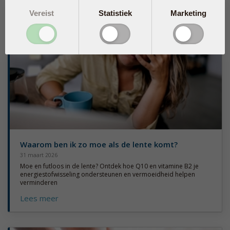
Vereist
Statistiek
Marketing
Waarom ben ik zo moe als de lente komt?
31 maart 2026
Moe en futloos in de lente? Ontdek hoe Q10 en vitamine B2 je
energiestofwisseling ondersteunen en vermoeidheid helpen
verminderen
Lees meer